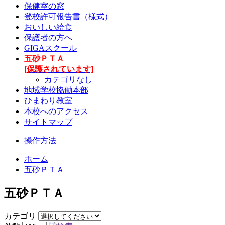
保健室の窓
登校許可報告書（様式）
おいしい給食
保護者の方へ
GIGAスクール
五砂ＰＴＡ
[保護されています]
カテゴリなし
地域学校協働本部
ひまわり教室
本校へのアクセス
サイトマップ
操作方法
ホーム
五砂ＰＴＡ
五砂ＰＴＡ
カテゴリ