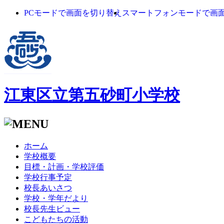
PCモードで画面を切り替え
スマートフォンモードで画
江東区立第五砂町小学校
ホーム
学校概要
目標・計画・学校評価
学校行事予定
校長あいさつ
学校・学年だより
校長先生ビュー
こどもたちの活動